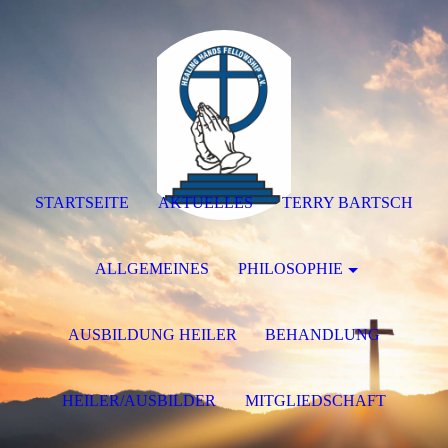
STARTSEITE
AKTUELLES
TERRY BARTSCH
ALLGEMEINES
PHILOSOPHIE
AUSBILDUNG HEILER
BEHANDLUNG
HEILER/AUSBILDER
MITGLIEDSCHAFT